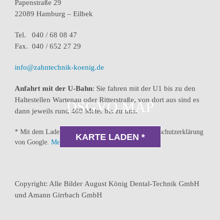
Papenstraße 29
22089 Hamburg – Eilbek
Tel. 040 / 68 08 47
Fax. 040 / 652 27 29
info@zahntechnik-koenig.de
Anfahrt mit der U-Bahn
: Sie fahren mit der U1 bis zu den
Haltestellen Wartenau oder Ritterstraße, von dort aus sind es
DSGVO MAP
dann jeweils rund 400 Meter bis zu uns.
* Mit dem Laden der Karte akzeptierst du die Datenschutzerklärung
KARTE LADEN *
von Google.
Mehr erfahren
Copyright: Alle Bilder August König Dental-Technik GmbH
und Amann Girrbach GmbH